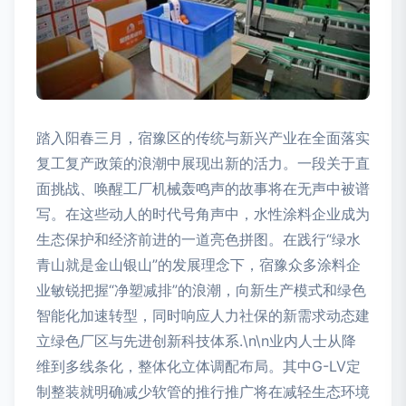
踏入阳春三月，宿豫区的传统与新兴产业在全面落实
复工复产政策的浪潮中展现出新的活力。一段关于直
面挑战、唤醒工厂机械轰鸣声的故事将在无声中被谱
写。在这些动人的时代号角声中，水性涂料企业成为
生态保护和经济前进的一道亮色拼图。在践行“绿水
青山就是金山银山”的发展理念下，宿豫众多涂料企
业敏锐把握“净塑减排”的浪潮，向新生产模式和绿色
智能化加速转型，同时响应人力社保的新需求动态建
立绿色厂区与先进创新科技体系.\n\n业内人士从降
维到多线条化，整体化立体调配布局。其中G-LV定
制整装就明确减少软管的推行推广将在减轻生态环境